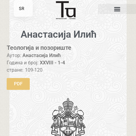
SR
EN
Анастасија Илић
Теологија и позориште
Аутор:
Анастасија Илић
Година и број:
XXVIII - 1-4
стране:
109-120
PDF