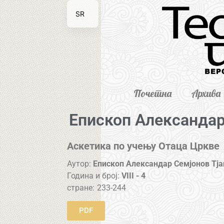
SR
EN
Почетна
Архива
Епископ Александар
Аскетика по учењу Отаца Цркве
Аутор:
Епископ Александар Семјонов Тј
Година и број:
VIII - 4
стране:
233-244
PDF