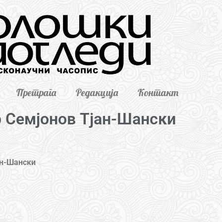
Претрага
Редакција
Контакт
 Семјонов Тјан-Шански
ан-Шански