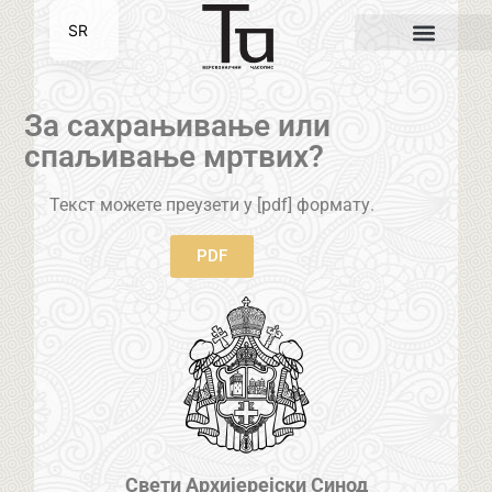
SR
EN
За сахрањивање или
спаљивање мртвих?
Текст можете преузети у [pdf] формату.
PDF
Свети Архијерејски Синод