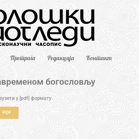
Претрага
Редакција
Контакт
 савременом богословљу
узети у [pdf] формату.
PDF