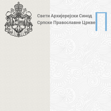
Свети Архијерејски Синод
Српске Православне Цркве