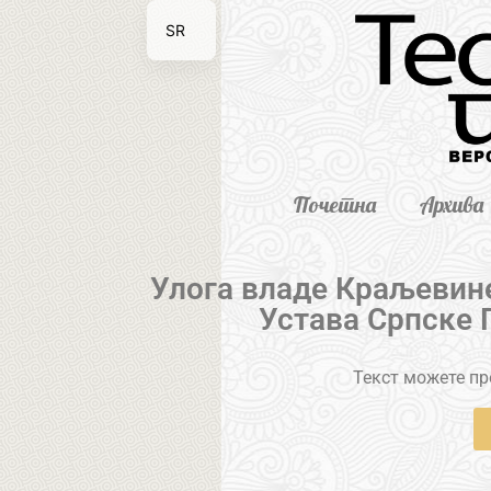
SR
EN
Почетна
Архива
Улога владе Краљевин
Устава Српске 
Текст можете пре