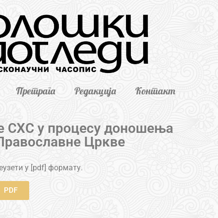
Претрага
Редакција
Контакт
е СХС у процесу доношења
Православне Цркве
узети у [pdf] формату.
PDF