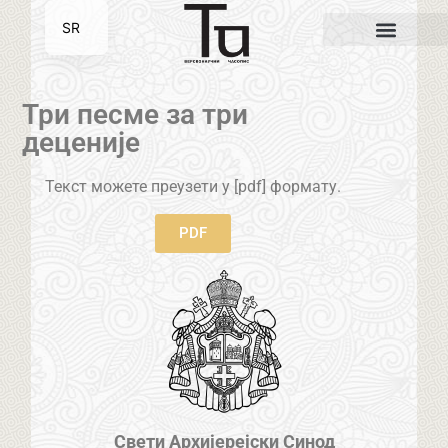
SR
EN
Три песме за три
деценије
Текст можете преузети у [pdf] формату.
PDF
Свети Архијерејски Синод