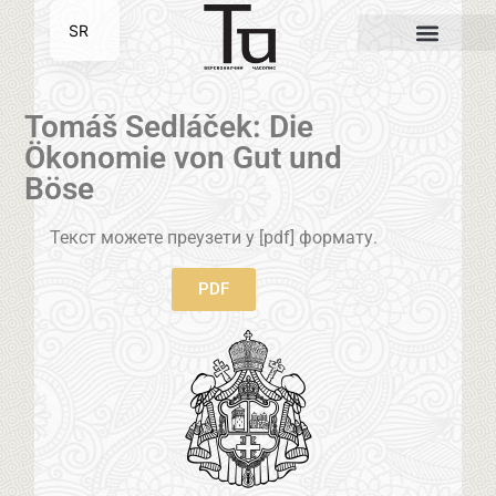
SR
EN
Tomáš Sedláček: Die
Ökonomie von Gut und
Böse
Текст можете преузети у [pdf] формату.
PDF