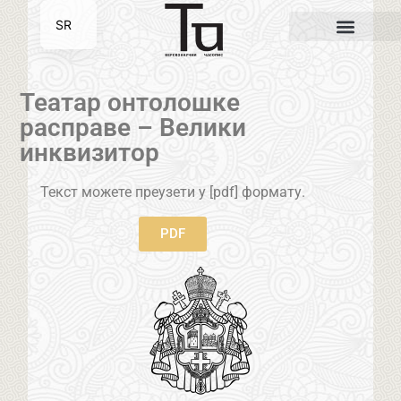
SR
EN
Театар онтолошке
расправе – Велики
инквизитор
Текст можете преузети у [pdf] формату.
PDF