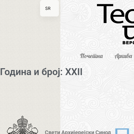
SR
EN
Почетна
Архива
Година и број: XXII
Свети Архијерејски Синод