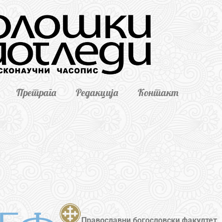
Претрага
Редакција
Контакт
Православни богословски факултет