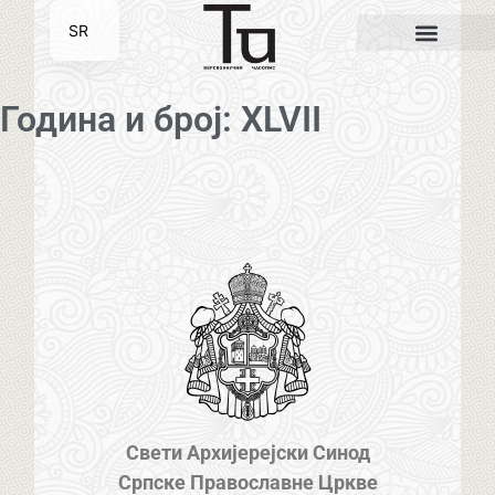
SR
EN
Година и број: XLVII
Свети Архијерејски Синод
Српске Православне Цркве