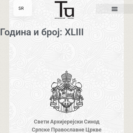
SR
EN
Година и број: XLIII
Свети Архијерејски Синод
Српске Православне Цркве