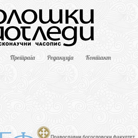
Претрага
Редакција
Контакт
Православни богословски факултет