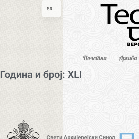
SR
EN
Почетна
Архива
Година и број: XLI
Свети Архијерејски Синод