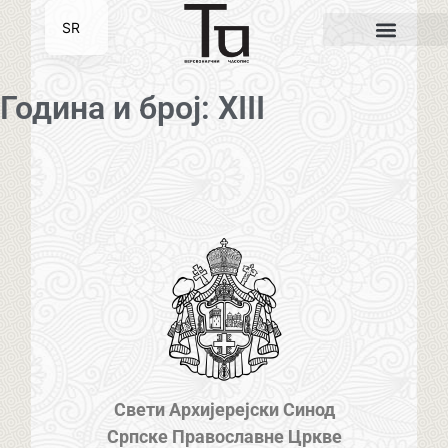
SR
EN
Година и број: XIII
Свети Архијерејски Синод
Српске Православне Цркве