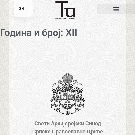
SR
EN
Година и број: XII
Свети Архијерејски Синод
Српске Православне Цркве