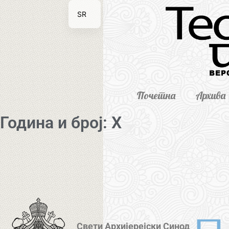
SR
EN
Почетна
Архива
Година и број: X
Свети Архијерејски Синод