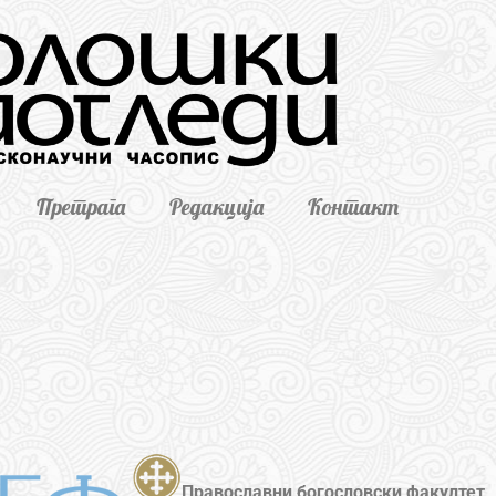
Претрага
Редакција
Контакт
Православни богословски факултет