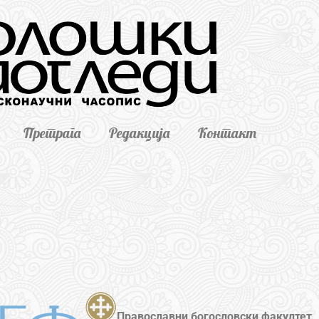
Претрага
Редакција
Контакт
Православни богословски факултет