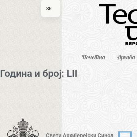
SR
EN
Почетна
Архива
Година и број: LII
Свети Архијерејски Синод