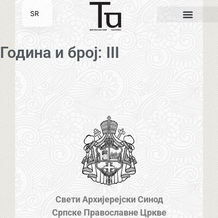
SR
EN
Година и број: III
Свети Архијерејски Синод
Српске Православне Цркве