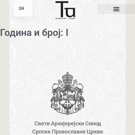
SR
EN
Година и број: I
Свети Архијерејски Синод
Српске Православне Цркве