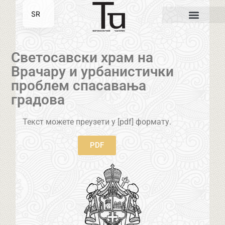
SR
EN
Светосавски храм на
Врачару и урбанистички
проблем спасавања
градова
Текст можете преузети у [pdf] формату.
PDF