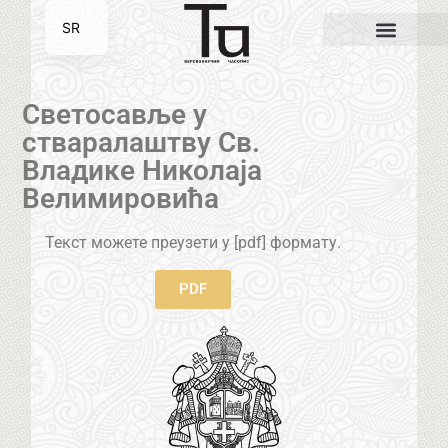
SR
EN
Светосавље у
стваралаштву Св.
Владике Николаја
Велимировића
Текст можете преузети у [pdf] формату.
PDF