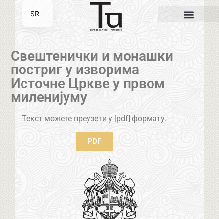
SR
EN
Свештенички и монашки
постриг у изворима
Источне Цркве у првом
миленијуму
Текст можете преузети у [pdf] формату.
PDF