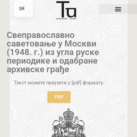
SR
EN
Свеправославно
саветовање у Москви
(1948. г.) из угла руске
периодике и одабране
архивске грађе
Текст можете преузети у [pdf] формату.
PDF