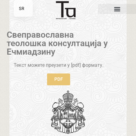
SR
EN
Свеправославна
теолошка консултација у
Ечмиадзину
Текст можете преузети у [pdf] формату.
PDF