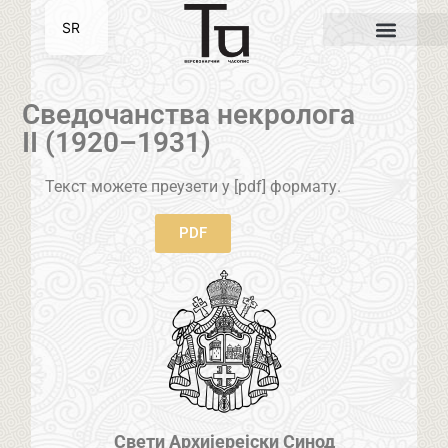
SR
EN
Сведочанства некролога
II (1920–1931)
Текст можете преузети у [pdf] формату.
PDF
Свети Архијерејски Синод