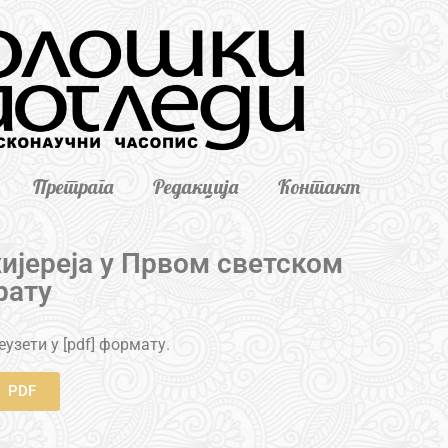
Претрага
Редакција
Контакт
ијереја у Првом светском
рату
узети у [pdf] формату.
PDF