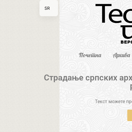
SR
EN
Почетна
Архива
Страдање српских арх
Текст можете пре