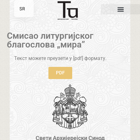
SR
EN
Смисао литургијског
благослова „мира”
Текст можете преузети у [pdf] формату.
PDF
Свети Архијерејски Синод