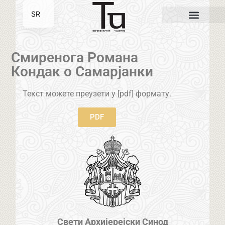
SR
EN
Смиренога Романа
Кондак о Самарјанки
Текст можете преузети у [pdf] формату.
PDF
Свети Архијерејски Синод