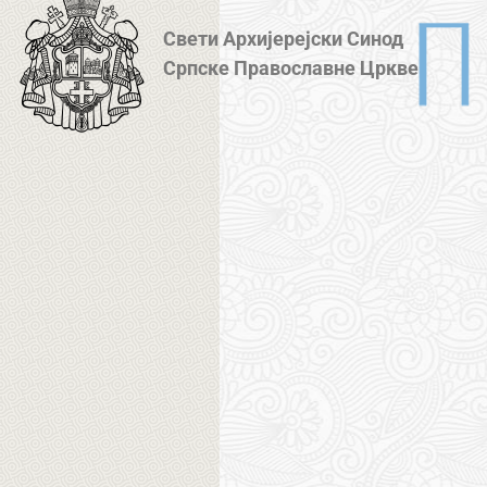
Свети Архијерејски Синод
Српске Православне Цркве