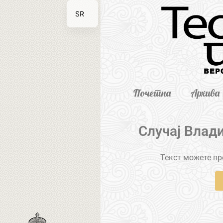
SR
EN
Почетна
Архива
Случај Влад
Текст можете пре