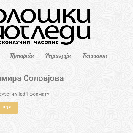
Претрага
Редакција
Контакт
имира Соловјова
узети у [pdf] формату.
PDF