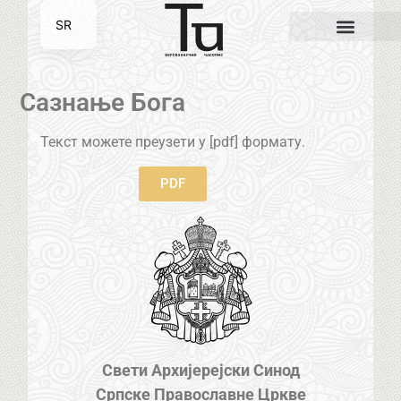
SR
EN
Сазнање Бога
Текст можете преузети у [pdf] формату.
PDF
Свети Архијерејски Синод
Српске Православне Цркве