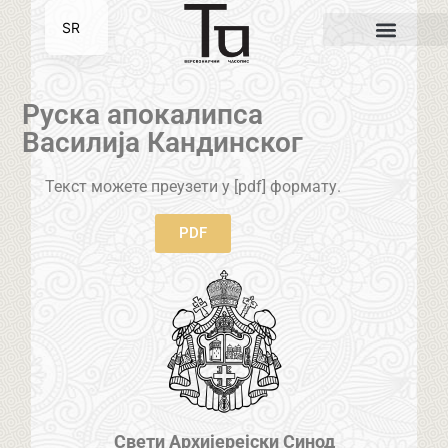
SR
EN
Руска апокалипса
Василија Кандинског
Текст можете преузети у [pdf] формату.
PDF
Свети Архијерејски Синод