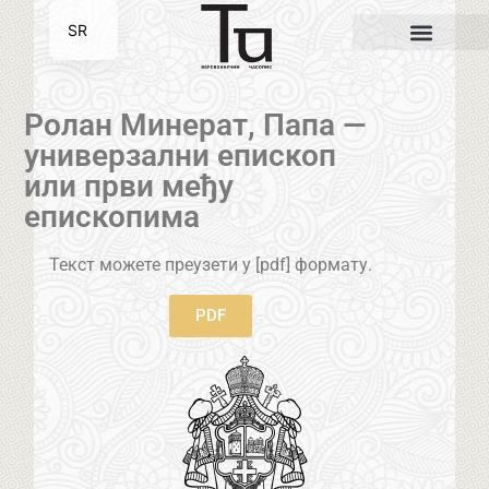
SR
EN
Ролан Минерат, Папа —
универзални епископ
или први међу
епископима
Текст можете преузети у [pdf] формату.
PDF