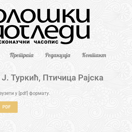
Претрага
Редакција
Контакт
Ј. Туркић, Птичица Рајска
узети у [pdf] формату.
PDF