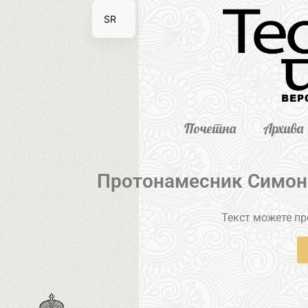
SR
EN
Почетна
Архива
Протонамесник Симон 
Текст можете пре