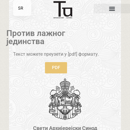
SR
EN
Против лажног
јединства
Текст можете преузети у [pdf] формату.
PDF
Свети Архијерејски Синод