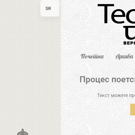
SR
EN
Почетна
Архива
Процес поетс
Текст можете пре