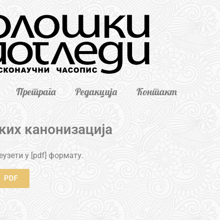
Претрага
Редакција
Контакт
ких канонизација
узети у [pdf] формату.
PDF