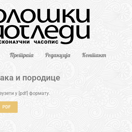
Претрага
Редакција
Контакт
ака и породице
узети у [pdf] формату.
PDF