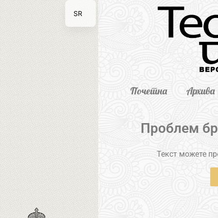
SR
EN
Почетна
Архива
Проблем бр
Текст можете пре