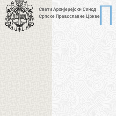
Свети Архијерејски Синод
Српске Православне Цркве