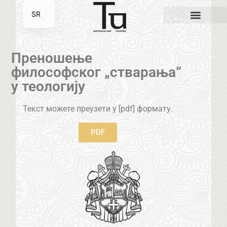
SR
EN
Преношење
философског „стварања“
у теологију
Текст можете преузети у [pdf] формату.
PDF