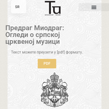
SR
EN
Предраг Миодраг:
Огледи о српској
црквеној музици
Текст можете преузети у [pdf] формату.
PDF