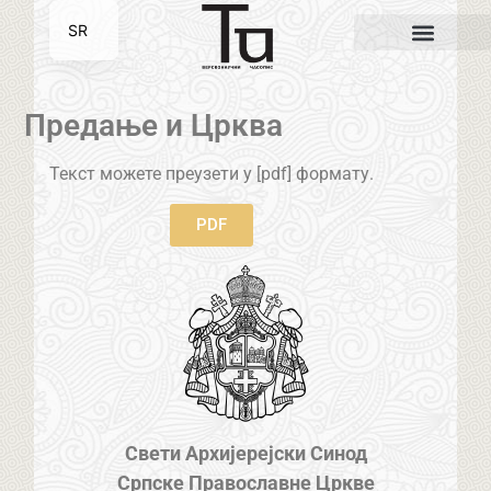
SR
EN
Предање и Црква
Текст можете преузети у [pdf] формату.
PDF
Свети Архијерејски Синод
Српске Православне Цркве