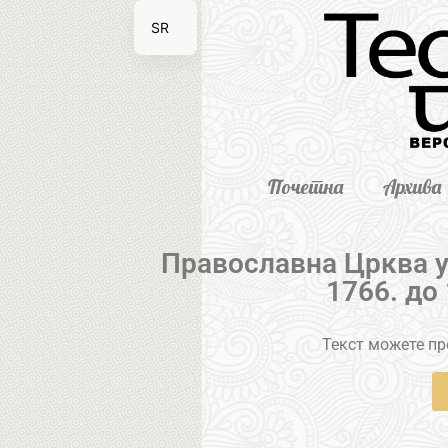
SR
EN
Почетна
Архива
Православна Црква у
1766. до
Текст можете пре