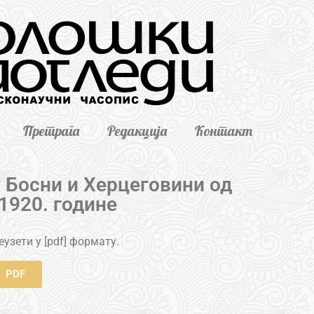
Претрага
Редакција
Контакт
 Босни и Херцеговини од
 1920. године
узети у [pdf] формату.
PDF