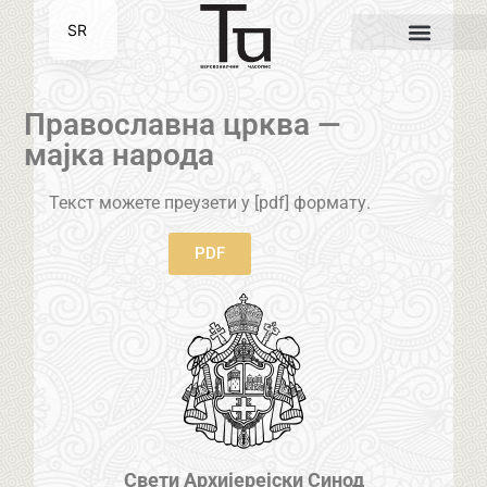
SR
EN
Православна црква —
мајка народа
Текст можете преузети у [pdf] формату.
PDF
Свети Архијерејски Синод