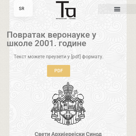
SR
EN
Повратак веронауке у
школе 2001. године
Текст можете преузети у [pdf] формату.
PDF
Свети Архијерејски Синод