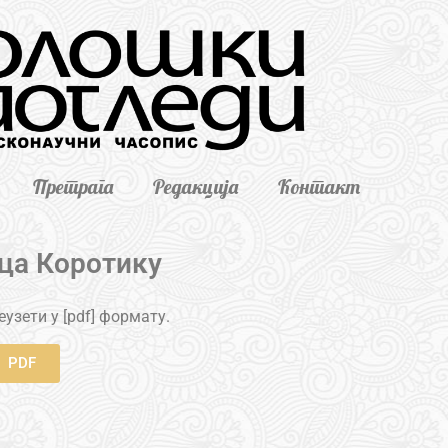
Претрага
Редакција
Контакт
ца Коротику
узети у [pdf] формату.
PDF