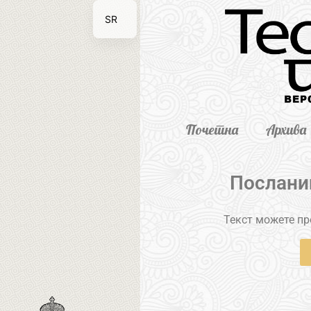
SR
EN
Почетна
Архива
Послани
Текст можете пре