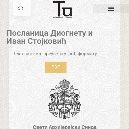
SR
EN
Посланица Диогнету и
Иван Стојковић
Текст можете преузети у [pdf] формату.
PDF
Свети Архијерејски Синод