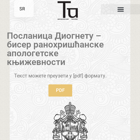
SR
EN
Посланица Диогнету –
бисер ранохришћанске
апологетске
књижевности
Текст можете преузети у [pdf] формату.
PDF