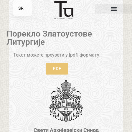
SR
EN
Порекло Златоустове
Литургије
Текст можете преузети у [pdf] формату.
PDF
Свети Архијерејски Синод