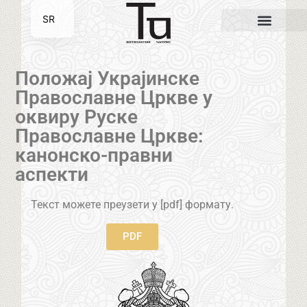
SR
EN
Положај Украјинске
Православне Цркве у
оквиру Руске
Православне Цркве:
канонско-правни
аспекти
Текст можете преузети у [pdf] формату.
PDF