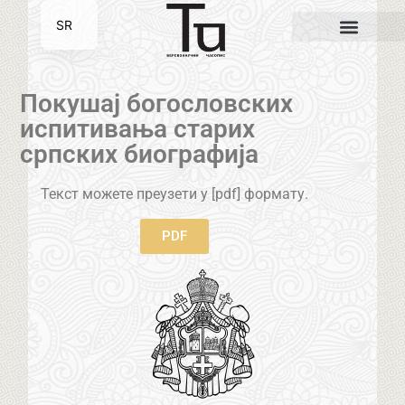
SR
EN
Покушај богословских
испитивања старих
српских биографија
Текст можете преузети у [pdf] формату.
PDF