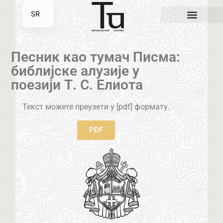
SR
EN
Песник као тумач Писма:
библијске алузије у
поезији Т. С. Елиота
Текст можете преузети у [pdf] формату.
PDF