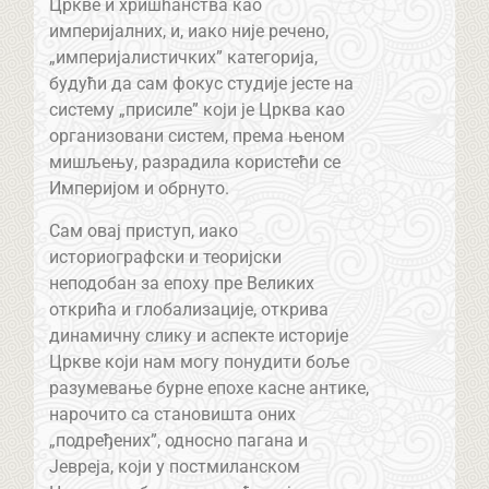
Цркве и хришћанства као
империјалних, и, иако није речено,
„империјалистичких” категорија,
будући да сам фокус студије јесте на
систему „присиле” који је Црква као
организовани систем, према њеном
мишљењу, разрадила користећи се
Империјом и обрнуто.
Сам овај приступ, иако
историографски и теоријски
неподобан за епоху пре Великих
открића и глобализације, открива
динамичну слику и аспекте историје
Цркве који нам могу понудити боље
разумевање бурне епохе касне антике,
нарочито са становишта оних
„подређених”, односно пагана и
Јевреја, који у постмиланском