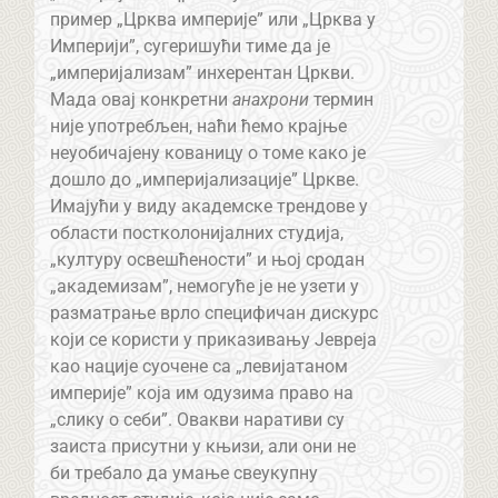
пример „Црква империје” или „Црква у
Империји”, сугеришући тиме да је
„империјализам” инхерентан Цркви.
Мада овај конкретни
анахрони
термин
није употребљен, наћи ћемо крајње
неуобичајену кованицу о томе како је
дошло до „империјализације” Цркве.
Имајући у виду академске трендове у
области постколонијалних студија,
„културу освешћености” и њој сродан
„академизам”, немогуће је не узети у
разматрање врло специфичан дискурс
који се користи у приказивању Јевреја
као нације суочене са „левијатаном
империје” која им одузима право на
„слику о себи”. Овакви наративи су
заиста присутни у књизи, али они не
би требало да умање свеукупну