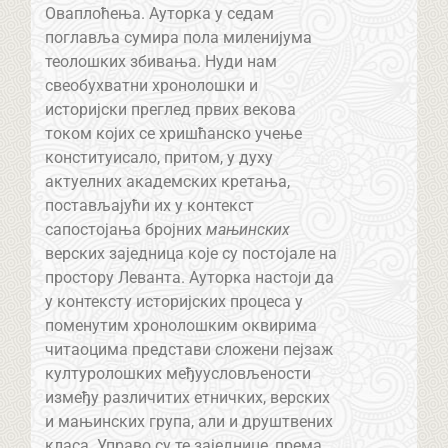
Оваплоћења. Ауторка у седам
поглавља сумира пола миленијума
теолошких збивања. Нуди нам
свеобухватни хронолошки и
историјски преглед првих векова
током којих се хришћанско учење
конституисало, притом, у духу
актуелних академских кретања,
постављајући их у контекст
сапостојања бројних
мањинских
верских заједница које су постојале на
простору Леванта. Ауторка настоји да
у контексту историјских процеса у
поменутим хронолошким оквирима
читаоцима представи сложени пејзаж
културолошких међуусловљености
између различитих етничких, верских
и мањинских група, али и друштвених
класа. Управо су те заједнице, према