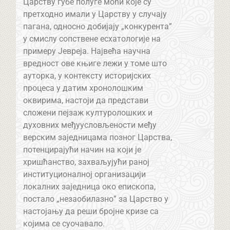
Царству губе полуге моћи које су
претходно имали у Царству у случају
пагана, односно добијају „конкурента”
у смислу сопствене есхатологије на
примеру Јевреја. Највећа научна
вредност ове књиге лежи у томе што
ауторка, у контексту историјских
процеса у датим хронолошким
оквирима, настоји да представи
сложени пејзаж културолошких и
духовних међуусловљености међу
верским заједницама позног Царства,
потенцирајући начин на који је
хришћанство, захваљујући раној
институционалној организацији
локалних заједница око епископа,
постало „незаобилазно” за Царство у
настојању да реши бројне кризе са
којима се суочавало.