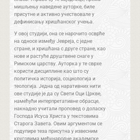
мишљењу наведене ауторке, биле
присутне и активно учествовале у
дефинисању хришћанског учења.
У овој студији, она се нарочито осврће
на односе између Јевреја, с једне
стране, и хришћана с друге стране, као
нове и растуће друштвене снаге у
Римском царству. Ауторка у те сврхе
користи дисциплине као што су
политичка историја, социологија и
теологија. Једна од наративних нити
ове студије је да су Свети Оци Цркве,
намећући интерпретативне обрасце,
накнадно учитали проповед о доласку
Господа Исуса Христа у текстовима
Старога Завета. Овим аргументом се
подупире теза присутна у извесним
круговима међународне академске