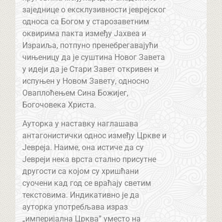
заједнице о ексклузивности јеврејског
односа са Богом у старозаветним
оквирима пакта између Јахвеа и
Израиља, потпуно пренебрегавајући
чињеницу да је суштина Новог Завета
у идеји да је Стари Завет откривен и
испуњен у Новом Завету, односно
Оваплоћењем Сина Божијег,
Богочовека Христа.
Ауторка у наставку наглашава
антагонистички однос између Цркве и
Јевреја. Наиме, она истиче да су
Јевреји нека врста стално присутне
другости са којом су хришћани
суочени кад год се враћају светим
текстовима. Индикативно је да
ауторка употребљава израз
„империјална Црква” уместо на