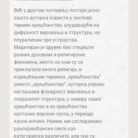
Већ у другом поглављу постаје јасно
зашто ауторка користи у наслову
термин
хришћанства
, алудирајући на
дифузност веровања и структура, на
плурализам пре устројства.
Медитеран је одувек био стециште
разних духовних и религијских
феномена, место на ком су се
преклапале многе религије, и
коришћењем термина „хришћанства”
уместо „хришћанство”, ауторка управо
наглашава флуидност веровања и
плуралитет структура, у оквиру самог
хришћанства и из хришћанства
насталих верских група, у периоду
касне антике. Наиме, ми сагледавамо
ранохришћанске секте као
категоријски различите, али оне су,