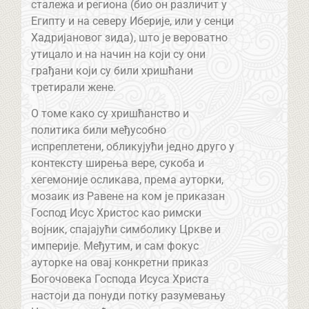
сталежа и региона (био он различит у
Египту и на северу Иберије, или у сенци
Хадријановог зида), што је вероватно
утицало и на начин на који су они
грађани који су били хришћани
третирали жене.
О томе како су хришћанство и
политика били међусобно
испреплетени, обликујући једно друго у
контексту ширења вере, сукоба и
хегемоније осликава, према ауторки,
мозаик из Равене на ком је приказан
Господ Исус Христос као римски
војник, спајајући симболику Цркве и
империје. Међутим, и сам фокус
ауторке на овај конкретни приказ
Богочовека Господа Исуса Христа
настоји да понуди потку разумевању