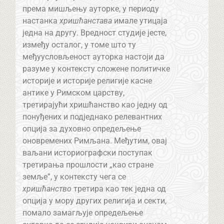
према мишљењу ауторке, у периоду
настанка
хришћанстава
имале утицаја
једна на другу. Вредност студије јесте,
између осталог, у томе што ту
међуусловљеност ауторка настоји да
разуме у контексту сложене политичке
историје и историје религије касне
антике у Римском царству,
третирајући хришћанство као једну од
понуђених и подједнако релевантних
опција за духовно опредељење
оновремених Римљана. Међутим, овај
ваљани историографски поступак
третирања прошлости „као стране
земље”, у контексту чега се
хришћанство
третира као тек једна од
опција у мору других религија и секти,
помало замагљује опредељење