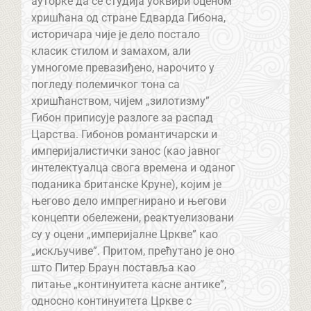
ауторке да се студија уоквири оценом
хришћана од стране Едварда Гибона,
историчара чије је дело постало
класик стилом и замахом, али
умногоме превазиђено, нарочито у
погледу полемичког тона са
хришћанством, чијем „зилотизму”
Гибон приписује разлоге за распад
Царства. Гибонов романтичарски и
империјалистички занос (као јавног
интелектуалца свога времена и оданог
поданика британске Круне), којим је
његово дело импрегнирано и његови
концепти обележени, реактуелизовани
су у оцени „империјалне Цркве” као
„искључиве”. Притом, прећутано је оно
што Питер Браун поставља као
питање „континуитета касне антике”,
односно континуитета Цркве с