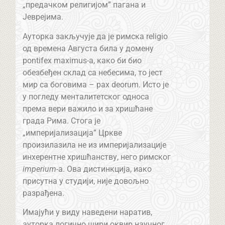
„предачком религијом” пагана и
Јеврејима.
Ауторка закључује да је римска religio
од времена Августа била у домену
pontifex maximus-а, како би био
обезбеђен склад са небесима, то јест
мир са боговима – pax deorum. Исто је
у погледу менталитетског односа
према вери важило и за хришћане
града Рима. Стога је
„империјализација” Цркве
произилазила не из империјализације
инхерентне хришћанству, него римског
imperium
-a. Ова дистинкција, иако
присутна у студији, није довољно
разрађена.
Имајући у виду наведени наратив,
ауторка логично шири оквир научног