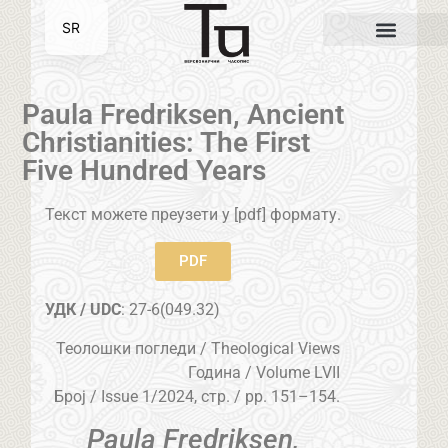
SR
EN
Paula Fredriksen, Ancient
Christianities: The First
Five Hundred Years
Текст можете преузети у [pdf] формату.
PDF
УДК / UDC
: 27-6(049.32)
Теолошки погледи / Theological Views
Година / Volume LVII
Број / Issue 1/2024, стр. / pp. 151–154.
Paula Fredriksen,