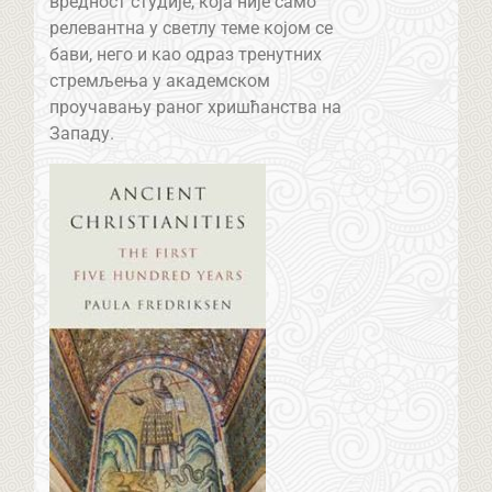
вредност студије, која није само
релевантна у светлу теме којом се
бави, него и као одраз тренутних
стремљења у академском
проучавању раног хришћанства на
Западу.