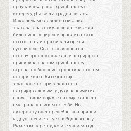
проучавања раног хришћанства
интересујући се и за родна питања.
Иако немамо довољно писаних
трагова, она спекулише да је можда
било више социјалне правде за жене
него што су истраживачи пре ње
сугерисали. Свој став износи на
основу претпоставке да је патријархат
приписиван раном хришћанству
вероватно био реинтерпретиран током
историје како би се касније
хришћанство приказало што
патријархалнијим, у духу различитих
епоха, током којих је патријархалност
сматрана врлином по себи. Но,
ауторка ту опет пренебрегава правни
и друштвени статус слободне жене у
Римском царству, који је зависио од