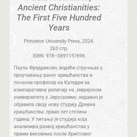
Ancient Christianities:
The First Five Hundred
Years
Princeton University Press, 2024.
263 стр.
ISBN: 978–0691157696
Паула Фредриксен, водећи стручњак у
проучавању раног хришћанства и
почасни професор на Катедри за
компаративну религију на Јеврејском
универзитету у Јерусалиму, недавно је
објавила своју нову студију
Древна
хришћанства: првих пет стотина
година
. У питању је студија која
анализира развој хришћанства у
првим вековима после Христовог