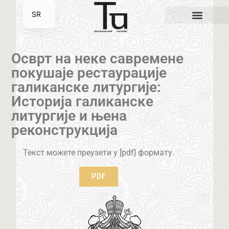
SR
EN
Осврт на неке савремене
покушаје рестаурације
галиканске литургије:
Историја галиканске
литургије и њена
реконструкција
Текст можете преузети у [pdf] формату.
PDF